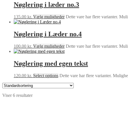
Nøglering i læder no.3
135.00
kr.
Vælg muligheder
Dette vare har flere varianter. Mu
Nøglering i Læder no.4
100.00
kr.
Vælg muligheder
Dette vare har flere varianter. Mu
Nøglering med egen tekst
120.00
kr.
Select options
Dette vare har flere varianter. Mulig
Viser 6 resultater