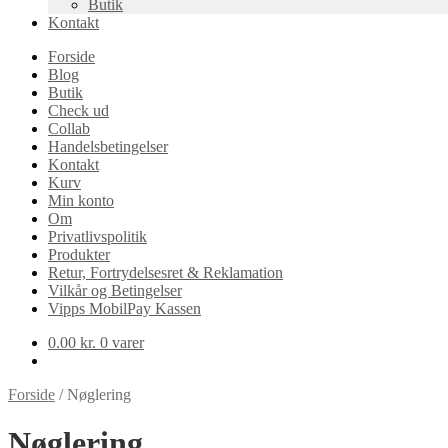
Butik
Kontakt
Forside
Blog
Butik
Check ud
Collab
Handelsbetingelser
Kontakt
Kurv
Min konto
Om
Privatlivspolitik
Produkter
Retur, Fortrydelsesret & Reklamation
Vilkår og Betingelser
Vipps MobilPay Kassen
0.00
kr.
0 varer
Forside
/
Nøglering
Nøglering