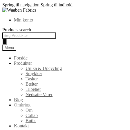
Spring til navigation
Spring til indhold
Min konto
Products search
Menu
Forside
Produkter
Unika & Upcycling
Smykker
Tasker
Bælter
Tilbehør
Nedsatte Varer
Blog
Omkring
Om
Collab
Butik
Kontakt