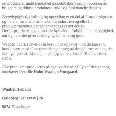
og producerer unikt håndlavet modetilbehør/Fashion accessories –
brugbare og tidløse produkter i enkle og funktionelle designs.
Bæredygtighed, genbrug og upcycling er en del af firmaets signatur,
og flere af materialerne er eks. fra industrien og/eller fra
produkter/genbrug der genanvendes i et nyt design.
Derfor prioriteres nye materiale køb altid i forhold til bæredygtighed,
når og hvor det giver mening og kan lade sig gøre.
Waaben Fabrics laver også bestillings opgaver – og du kan som
kunde være med til at sætte dit eget præg på designprocessen og det
færdige resultat. Eksempler på opgaver er: Tasker, Bælter, etuier
o.m.a.
Alle produkter produceres på eget værksted på Fyn af designer og
indehaver
Pernille Holm Waaben Nørgaard
.
Waaben Fabrics
Galdbjeg Kohavevej 26
5874 Hesselager