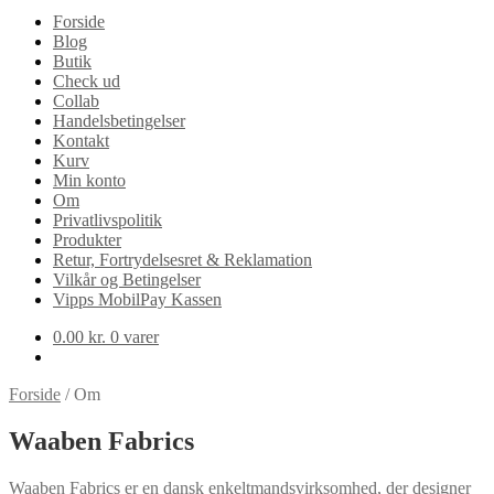
Forside
Blog
Butik
Check ud
Collab
Handelsbetingelser
Kontakt
Kurv
Min konto
Om
Privatlivspolitik
Produkter
Retur, Fortrydelsesret & Reklamation
Vilkår og Betingelser
Vipps MobilPay Kassen
0.00
kr.
0 varer
Forside
/
Om
Waaben
Fabrics
Waaben Fabrics er en dansk enkeltmandsvirksomhed, der designer