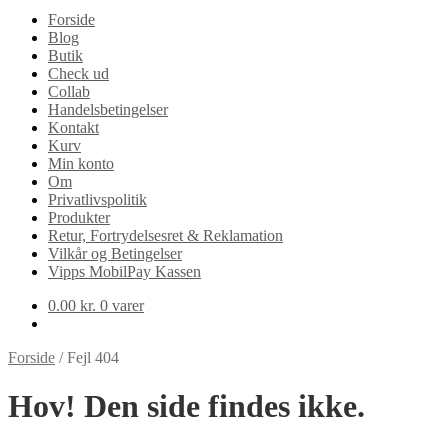
Forside
Blog
Butik
Check ud
Collab
Handelsbetingelser
Kontakt
Kurv
Min konto
Om
Privatlivspolitik
Produkter
Retur, Fortrydelsesret & Reklamation
Vilkår og Betingelser
Vipps MobilPay Kassen
0.00
kr.
0 varer
Forside
/
Fejl 404
Hov! Den side findes ikke.