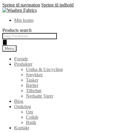
Spring til navigation
Spring til indhold
Min konto
Products search
Menu
Forside
Produkter
Unika & Upcycling
Smykker
Tasker
Bælter
Tilbehør
Nedsatte Varer
Blog
Omkring
Om
Collab
Butik
Kontakt