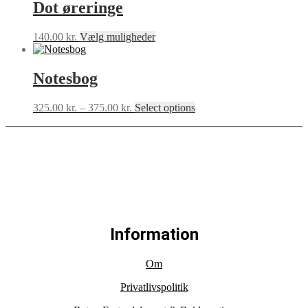
595.00 kr.
flere
Dot øreringe
varesiden
varianter.
Mulighederne
Dette
140.00
kr.
Vælg muligheder
kan
vare
vælges
har
på
flere
Notesbog
varesiden
varianter.
Mulighederne
Prisinterval:
Dette
325.00
kr.
–
375.00
kr.
Select options
kan
325.00 kr.
vare
vælges
til
har
på
375.00 kr.
flere
varesiden
varianter.
Mulighederne
kan
vælges
på
varesiden
Information
Om
Privatlivspolitik