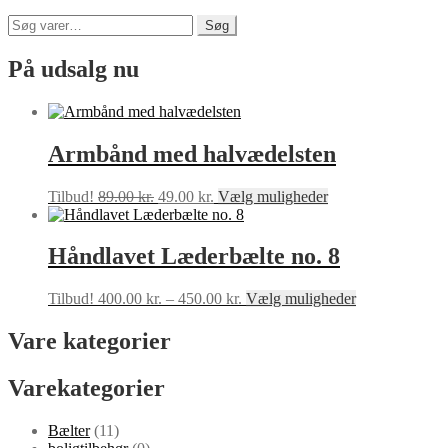
Søg
Søg
efter:
På udsalg nu
Armbånd med halvædelsten
Den
Den
Dette
Tilbud!
89.00
kr.
49.00
kr.
Vælg muligheder
oprindelige
aktuelle
vare
pris
pris
har
var:
er:
flere
Håndlavet Læderbælte no. 8
89.00 kr..
49.00 kr..
varianter.
Mulighederne
Prisinterval:
Dette
Tilbud!
400.00
kr.
–
450.00
kr.
Vælg muligheder
kan
400.00 kr.
vare
vælges
til
har
Vare kategorier
på
450.00 kr.
flere
varesiden
varianter.
Varekategorier
Mulighederne
kan
vælges
Bælter
(11)
på