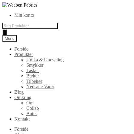
Spring
Spring
til
til
Min konto
navigation
indhold
Products
search
Menu
Forside
Produkter
Unika & Upcycling
Smykker
Tasker
Bælter
Tilbehør
Nedsatte Varer
Blog
Omkring
Om
Collab
Butik
Kontakt
Forside