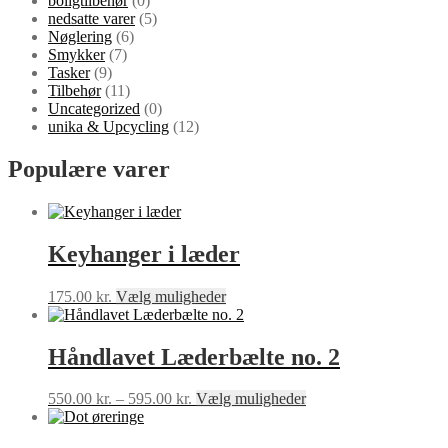
boligtilbehør
(0)
varesiden
nedsatte varer
(5)
Nøglering
(6)
Smykker
(7)
Tasker
(9)
Tilbehør
(11)
Uncategorized
(0)
unika & Upcycling
(12)
Populære varer
Keyhanger i læder
Dette
175.00
kr.
Vælg muligheder
vare
har
flere
Håndlavet Læderbælte no. 2
varianter.
Mulighederne
Prisinterval:
Dette
550.00
kr.
–
595.00
kr.
Vælg muligheder
kan
550.00 kr.
vare
vælges
til
har
på